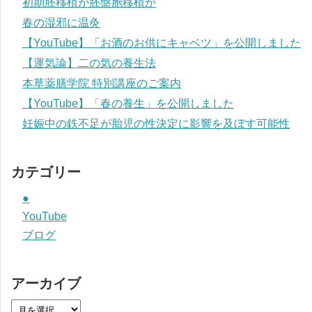
初期胚移植か胚盤胞移植か
春の湿邪に温灸
【YouTube】「お酒のお供にキャベツ」を公開しました
【運気論】二の気の養生法
本草薬膳学院 特別講座のご案内
【YouTube】「春の養生」を公開しました
妊娠中の鉄不足が胎児の性決定に影響を及ぼす可能性
カテゴリー
●
YouTube
ブログ
アーカイブ