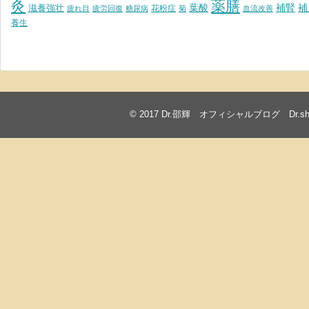
灸
薬膳
葉酸
補腎
滋養強壮
補
花粉症
疲れ目
疲労回復
糖尿病
菊
血流改善
養生
© 2017
Dr.邵輝 オフィシャルブログ Dr.shawkea