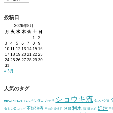
投稿日
2026年8月
月
火
水
木
金
土
日
1
2
3
4
5
6
7
8
9
10
11
12
13
14
15
16
17
18
19
20
21
22
23
24
25
26
27
28
29
30
31
« 3月
人気のタグ
ショウキ流
カッサ
のどの痛み
タンパク質
HEALTH PLUS
T-1
妊活
利水
不妊治療
利尿
咳
タミンD
冷え性
咳止め
ヨモギ
不妊症
子