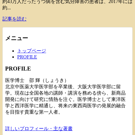
約43万人だったうつ病を含む気分障害の患者は、2017年には
約...
記事を読む
メニュー
トップページ
PROFILE
PROFILE
医学博士 邵 輝（しょうき）
北京中医薬大学医学部を卒業後、大阪大学医学部に留
学。現在は全国各地の講師・講演を務める傍ら、新商品
開発に向けて研究に情熱を注ぐ。医学博士として東洋医
学と西洋医学に精通し、将来の東西両医学の発展的融合
を目指す貴重な第一人者。
詳しいプロフィール・主な著書