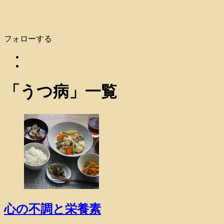
フォローする
「
うつ病
」
一覧
心の不調と栄養素