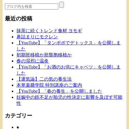
最近の投稿
抹茶に続くトレンド食材 ヨモギ
鼻詰まりにモクレン
【YouTube】「タンポポでデトックス」を公開しま
した
初期胚移植か胚盤胞移植か
春の湿邪に温灸
【YouTube】「お酒のお供にキャベツ」を公開しま
した
【運気論】二の気の養生法
本草薬膳学院 特別講座のご案内
【YouTube】「春の養生」を公開しました
妊娠中の鉄不足が胎児の性決定に影響を及ぼす可能
性
カテゴリー
●