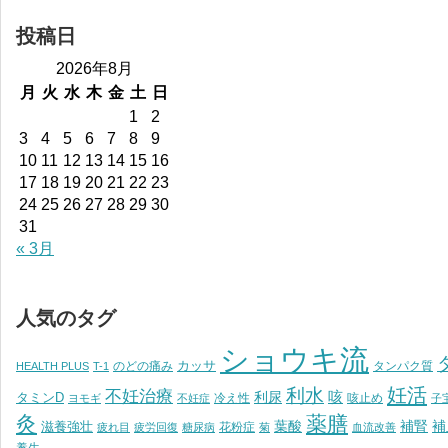
投稿日
2026年8月
月
火
水
木
金
土
日
1
2
3
4
5
6
7
8
9
10
11
12
13
14
15
16
17
18
19
20
21
22
23
24
25
26
27
28
29
30
31
« 3月
人気のタグ
ショウキ流
カッサ
のどの痛み
タンパク質
HEALTH PLUS
T-1
妊活
利水
不妊治療
利尿
咳
タミンD
冷え性
咳止め
ヨモギ
不妊症
子
灸
薬膳
葉酸
補腎
滋養強壮
補
花粉症
疲れ目
疲労回復
糖尿病
菊
血流改善
養生