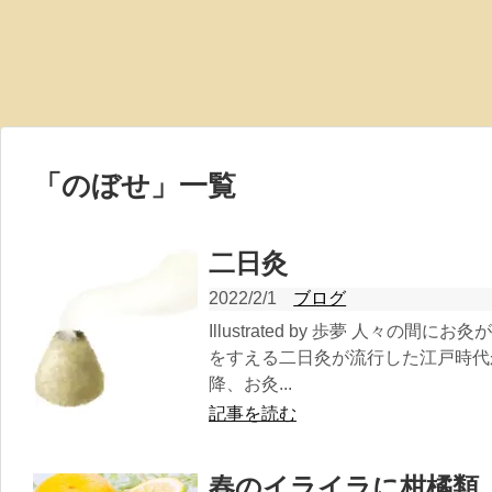
「
のぼせ
」
一覧
二日灸
2022/2/1
ブログ
Illustrated by 歩夢 人々の
をすえる二日灸が流行した江戸時代
降、お灸...
記事を読む
春のイライラに柑橘類