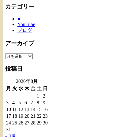
カテゴリー
●
YouTube
ブログ
アーカイブ
ア
ー
投稿日
カ
イ
2026年8月
ブ
月
火
水
木
金
土
日
1
2
3
4
5
6
7
8
9
10
11
12
13
14
15
16
17
18
19
20
21
22
23
24
25
26
27
28
29
30
31
« 3月