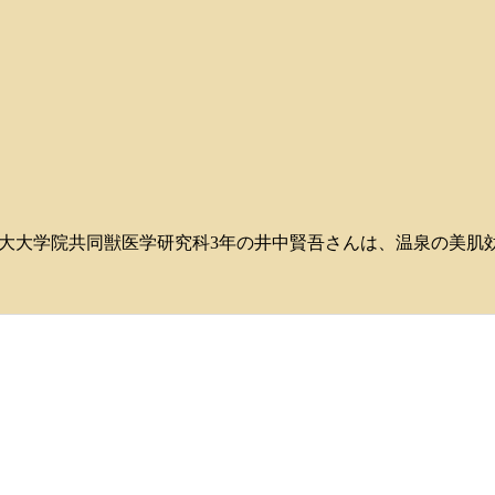
村透教授と山口大大学院共同獣医学研究科3年の井中賢吾さんは、温泉の美