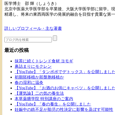
医学博士 邵 輝（しょうき）
北京中医薬大学医学部を卒業後、大阪大学医学部に留学。
精通し、将来の東西両医学の発展的融合を目指す貴重な第
詳しいプロフィール・主な著書
最近の投稿
抹茶に続くトレンド食材 ヨモギ
鼻詰まりにモクレン
【YouTube】「タンポポでデトックス」を公開しまし
初期胚移植か胚盤胞移植か
春の湿邪に温灸
【YouTube】「お酒のお供にキャベツ」を公開しまし
【運気論】二の気の養生法
本草薬膳学院 特別講座のご案内
【YouTube】「春の養生」を公開しました
妊娠中の鉄不足が胎児の性決定に影響を及ぼす可能性