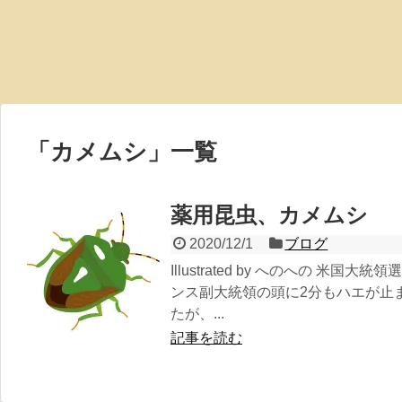
「
カメムシ
」
一覧
薬用昆虫、カメムシ
2020/12/1
ブログ
Illustrated by へのへの 米
ンス副大統領の頭に2分もハエが止
たが、...
記事を読む