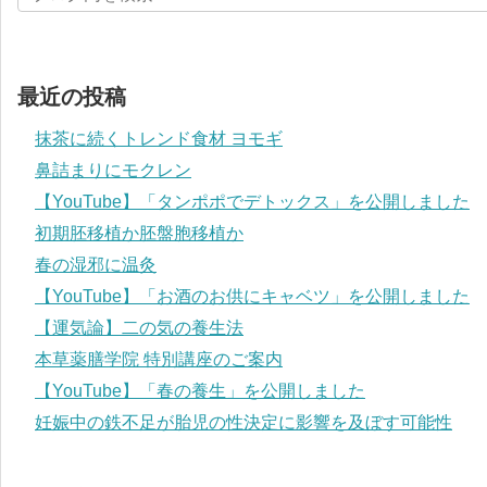
最近の投稿
抹茶に続くトレンド食材 ヨモギ
鼻詰まりにモクレン
【YouTube】「タンポポでデトックス」を公開しました
初期胚移植か胚盤胞移植か
春の湿邪に温灸
【YouTube】「お酒のお供にキャベツ」を公開しました
【運気論】二の気の養生法
本草薬膳学院 特別講座のご案内
【YouTube】「春の養生」を公開しました
妊娠中の鉄不足が胎児の性決定に影響を及ぼす可能性