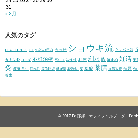
24
25
26
27
28
29
30
31
« 3月
人気のタグ
ショウキ流
カッサ
のどの痛み
タンパク質
HEALTH PLUS
T-1
妊活
利水
不妊治療
利尿
咳
タミンD
冷え性
咳止め
ヨモギ
不妊症
子
灸
薬膳
葉酸
補腎
滋養強壮
補
花粉症
疲れ目
疲労回復
糖尿病
菊
血流改善
養生
© 2017
Dr.邵輝 オフィシャルブログ Dr.shawkea