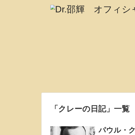
「
クレーの日記
」
一覧
パウル・