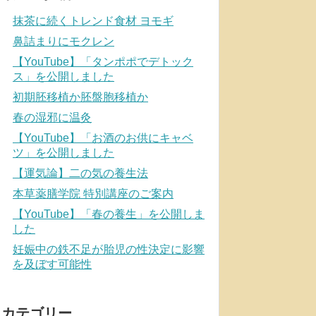
抹茶に続くトレンド食材 ヨモギ
鼻詰まりにモクレン
【YouTube】「タンポポでデトック
ス」を公開しました
初期胚移植か胚盤胞移植か
春の湿邪に温灸
【YouTube】「お酒のお供にキャベ
ツ」を公開しました
【運気論】二の気の養生法
本草薬膳学院 特別講座のご案内
【YouTube】「春の養生」を公開しま
した
妊娠中の鉄不足が胎児の性決定に影響
を及ぼす可能性
カテゴリー