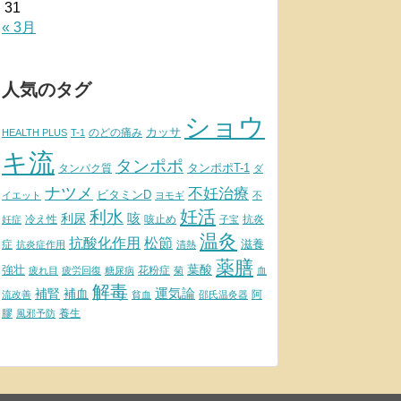
31
« 3月
人気のタグ
ショウ
カッサ
のどの痛み
HEALTH PLUS
T-1
キ流
タンポポ
タンポポT-1
タンパク質
ダ
ナツメ
不妊治療
ビタミンD
イエット
ヨモギ
不
妊活
利水
利尿
咳
冷え性
咳止め
抗炎
妊症
子宝
温灸
松節
抗酸化作用
滋養
症
抗炎症作用
清熱
薬膳
葉酸
強壮
花粉症
疲れ目
疲労回復
糖尿病
菊
血
解毒
補腎
運気論
補血
阿
流改善
貧血
邵氏温灸器
膠
養生
風邪予防