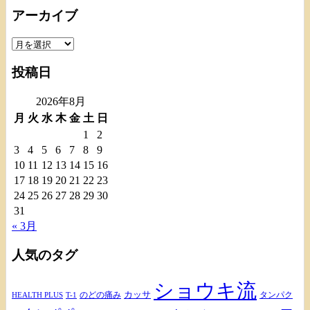
アーカイブ
ア
ー
投稿日
カ
イ
2026年8月
ブ
月
火
水
木
金
土
日
1
2
3
4
5
6
7
8
9
10
11
12
13
14
15
16
17
18
19
20
21
22
23
24
25
26
27
28
29
30
31
« 3月
人気のタグ
ショウキ流
カッサ
のどの痛み
タンパク
HEALTH PLUS
T-1