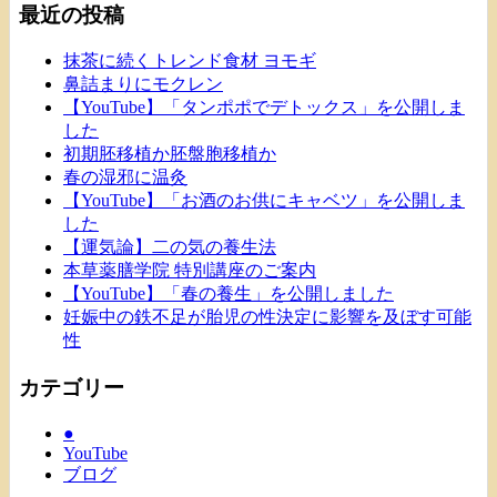
最近の投稿
抹茶に続くトレンド食材 ヨモギ
鼻詰まりにモクレン
【YouTube】「タンポポでデトックス」を公開しま
した
初期胚移植か胚盤胞移植か
春の湿邪に温灸
【YouTube】「お酒のお供にキャベツ」を公開しま
した
【運気論】二の気の養生法
本草薬膳学院 特別講座のご案内
【YouTube】「春の養生」を公開しました
妊娠中の鉄不足が胎児の性決定に影響を及ぼす可能
性
カテゴリー
●
YouTube
ブログ