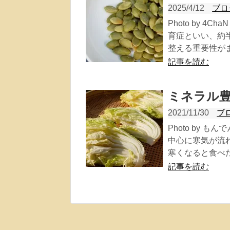
2025/4/12
ブロ
Photo by 
育症といい、約
整える重要性がます
記事を読む
ミネラル
2021/11/30
ブ
Photo by 
中心に寒気が流
寒くなると食べた.
記事を読む