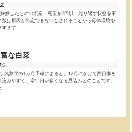
グ
4ChaN 妊娠したものの流産、死産を2回以上繰り返す状態を不
半数は原因が特定できないとされることから母体環境を
ます...
豊富な白菜
ログ
もんでん 気象庁の1カ月予報によると、12月にかけて西日本を
れ込みやすく、寒い日が多くなる見込みとのことです。
..