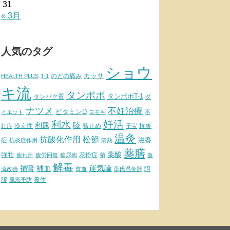
31
« 3月
人気のタグ
ショウ
カッサ
のどの痛み
HEALTH PLUS
T-1
キ流
タンポポ
タンポポT-1
タンパク質
ダ
ナツメ
不妊治療
ビタミンD
イエット
ヨモギ
不
妊活
利水
利尿
咳
冷え性
咳止め
抗炎
妊症
子宝
温灸
松節
抗酸化作用
滋養
症
抗炎症作用
清熱
薬膳
葉酸
強壮
花粉症
疲れ目
疲労回復
糖尿病
菊
血
解毒
補腎
運気論
補血
阿
流改善
貧血
邵氏温灸器
膠
養生
風邪予防