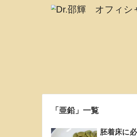
「
亜鉛
」
一覧
胚着床に必