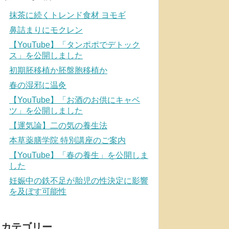
抹茶に続くトレンド食材 ヨモギ
鼻詰まりにモクレン
【YouTube】「タンポポでデトック
ス」を公開しました
初期胚移植か胚盤胞移植か
春の湿邪に温灸
【YouTube】「お酒のお供にキャベ
ツ」を公開しました
【運気論】二の気の養生法
本草薬膳学院 特別講座のご案内
【YouTube】「春の養生」を公開しま
した
妊娠中の鉄不足が胎児の性決定に影響
を及ぼす可能性
カテゴリー