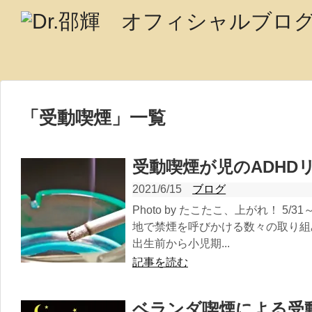
「
受動喫煙
」
一覧
受動喫煙が児のADHD
2021/6/15
ブログ
Photo by たこたこ、上がれ！ 5
地で禁煙を呼びかける数々の取り組み
出生前から小児期...
記事を読む
ベランダ喫煙による受