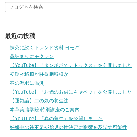
最近の投稿
抹茶に続くトレンド食材 ヨモギ
鼻詰まりにモクレン
【YouTube】「タンポポでデトックス」を公開しました
初期胚移植か胚盤胞移植か
春の湿邪に温灸
【YouTube】「お酒のお供にキャベツ」を公開しました
【運気論】二の気の養生法
本草薬膳学院 特別講座のご案内
【YouTube】「春の養生」を公開しました
妊娠中の鉄不足が胎児の性決定に影響を及ぼす可能性