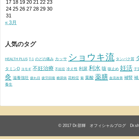
17
18
19
20
21
22
23
24
25
26
27
28
29
30
31
« 3月
人気のタグ
ショウキ流
カッサ
のどの痛み
タンパク質
HEALTH PLUS
T-1
妊活
利水
不妊治療
利尿
咳
タミンD
冷え性
咳止め
ヨモギ
不妊症
子
灸
薬膳
葉酸
補腎
滋養強壮
補
花粉症
疲れ目
疲労回復
糖尿病
菊
血流改善
養生
© 2017
Dr.邵輝 オフィシャルブログ Dr.shawkea