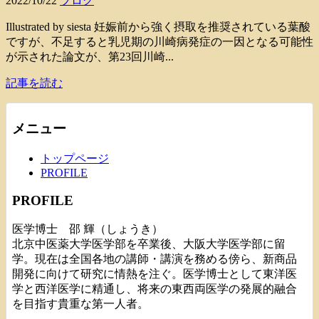
2022/10/22
ブログ
Illustrated by siesta 妊娠前から強く摂取を推奨されている葉酸
ですが、不足すると乳児期の川崎病発症の一因となる可能性
が示された論文が、第23回川崎...
記事を読む
メニュー
トップページ
PROFILE
PROFILE
医学博士 邵 輝（しょうき）
北京中医薬大学医学部を卒業後、大阪大学医学部に留
学。現在は全国各地の講師・講演を務める傍ら、新商品
開発に向けて研究に情熱を注ぐ。医学博士として東洋医
学と西洋医学に精通し、将来の東西両医学の発展的融合
を目指す貴重な第一人者。