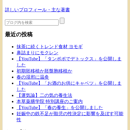
詳しいプロフィール・主な著書
最近の投稿
抹茶に続くトレンド食材 ヨモギ
鼻詰まりにモクレン
【YouTube】「タンポポでデトックス」を公開しま
した
初期胚移植か胚盤胞移植か
春の湿邪に温灸
【YouTube】「お酒のお供にキャベツ」を公開しま
した
【運気論】二の気の養生法
本草薬膳学院 特別講座のご案内
【YouTube】「春の養生」を公開しました
妊娠中の鉄不足が胎児の性決定に影響を及ぼす可能
性