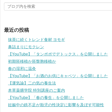
最近の投稿
抹茶に続くトレンド食材 ヨモギ
鼻詰まりにモクレン
【YouTube】「タンポポでデトックス」を公開しました
初期胚移植か胚盤胞移植か
春の湿邪に温灸
【YouTube】「お酒のお供にキャベツ」を公開しました
【運気論】二の気の養生法
本草薬膳学院 特別講座のご案内
【YouTube】「春の養生」を公開しました
妊娠中の鉄不足が胎児の性決定に影響を及ぼす可能性