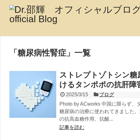
「
糖尿病性腎症
」
一覧
ストレプトゾトシン糖
けるタンポポの抗肝障
2025/3/15
ブログ
Photo by ACworks 中国に
糖尿病の治療に使われてきました。
の抗高血糖作用、抗酸...
記事を読む