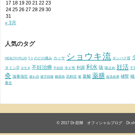
17
18
19
20
21
22
23
24
25
26
27
28
29
30
31
« 3月
人気のタグ
ショウキ流
カッサ
のどの痛み
タンパク質
HEALTH PLUS
T-1
妊活
利水
不妊治療
利尿
咳
タミンD
冷え性
咳止め
ヨモギ
不妊症
子
灸
薬膳
葉酸
補腎
滋養強壮
補
花粉症
疲れ目
疲労回復
糖尿病
菊
血流改善
養生
© 2017
Dr.邵輝 オフィシャルブログ Dr.shawkea