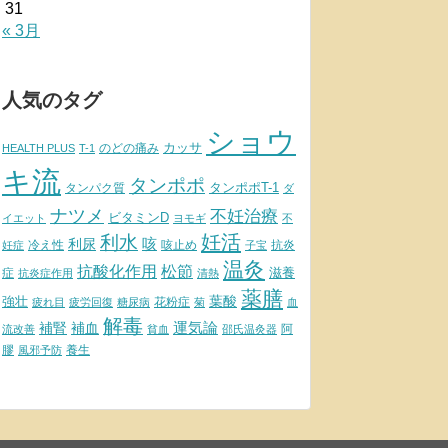
31
« 3月
人気のタグ
ショウ
カッサ
のどの痛み
HEALTH PLUS
T-1
キ流
タンポポ
タンポポT-1
タンパク質
ダ
ナツメ
不妊治療
ビタミンD
イエット
ヨモギ
不
妊活
利水
利尿
咳
冷え性
咳止め
抗炎
妊症
子宝
温灸
松節
抗酸化作用
滋養
症
抗炎症作用
清熱
薬膳
葉酸
強壮
花粉症
疲れ目
疲労回復
糖尿病
菊
血
解毒
補腎
運気論
補血
阿
流改善
貧血
邵氏温灸器
膠
養生
風邪予防