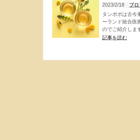
2023/2/18
ブロ
タンポポは古今
ーランド統合医
のでご紹介します
記事を読む