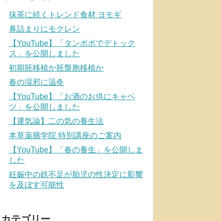
抹茶に続くトレンド食材 ヨモギ
鼻詰まりにモクレン
【YouTube】「タンポポでデトック
ス」を公開しました
初期胚移植か胚盤胞移植か
春の湿邪に温灸
【YouTube】「お酒のお供にキャベ
ツ」を公開しました
【運気論】二の気の養生法
本草薬膳学院 特別講座のご案内
【YouTube】「春の養生」を公開しま
した
妊娠中の鉄不足が胎児の性決定に影響
を及ぼす可能性
カテゴリー