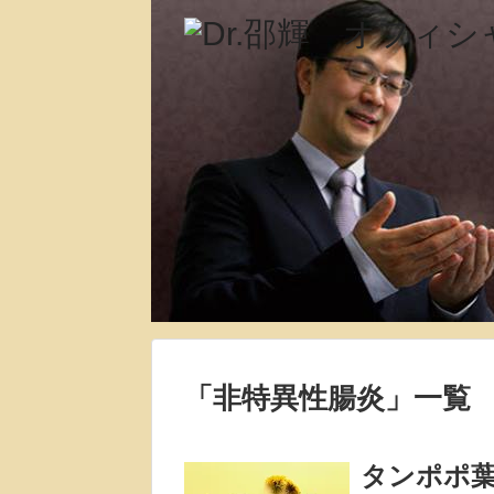
「
非特異性腸炎
」
一覧
タンポポ