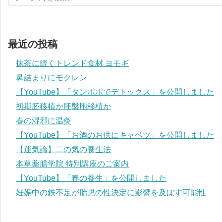
最近の投稿
抹茶に続くトレンド食材 ヨモギ
鼻詰まりにモクレン
【YouTube】「タンポポでデトックス」を公開しました
初期胚移植か胚盤胞移植か
春の湿邪に温灸
【YouTube】「お酒のお供にキャベツ」を公開しました
【運気論】二の気の養生法
本草薬膳学院 特別講座のご案内
【YouTube】「春の養生」を公開しました
妊娠中の鉄不足が胎児の性決定に影響を及ぼす可能性