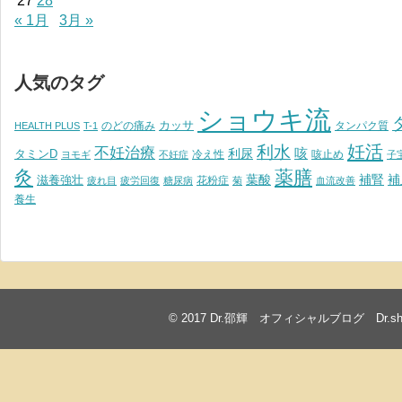
27
28
« 1月
3月 »
人気のタグ
ショウキ流
カッサ
のどの痛み
タンパク質
HEALTH PLUS
T-1
妊活
利水
不妊治療
利尿
咳
タミンD
冷え性
咳止め
ヨモギ
不妊症
子
灸
薬膳
葉酸
補腎
滋養強壮
補
花粉症
疲れ目
疲労回復
糖尿病
菊
血流改善
養生
© 2017
Dr.邵輝 オフィシャルブログ Dr.shawkea