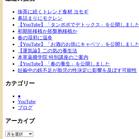
抹茶に続くトレンド食材 ヨモギ
鼻詰まりにモクレン
【YouTube】「タンポポでデトックス」を公開しまし
初期胚移植か胚盤胞移植か
春の湿邪に温灸
【YouTube】「お酒のお供にキャベツ」を公開しまし
【運気論】二の気の養生法
本草薬膳学院 特別講座のご案内
【YouTube】「春の養生」を公開しました
妊娠中の鉄不足が胎児の性決定に影響を及ぼす可能性
カテゴリー
●
YouTube
ブログ
アーカイブ
ア