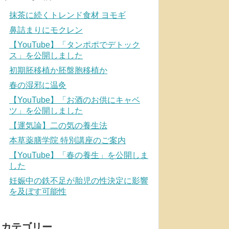
抹茶に続くトレンド食材 ヨモギ
鼻詰まりにモクレン
【YouTube】「タンポポでデトック
ス」を公開しました
初期胚移植か胚盤胞移植か
春の湿邪に温灸
【YouTube】「お酒のお供にキャベ
ツ」を公開しました
【運気論】二の気の養生法
本草薬膳学院 特別講座のご案内
【YouTube】「春の養生」を公開しま
した
妊娠中の鉄不足が胎児の性決定に影響
を及ぼす可能性
カテゴリー