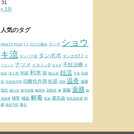
31
« 3月
人気のタグ
ショウ
カッサ
のどの痛み
HEALTH PLUS
T-1
キ流
タンポポ
タンポポT-1
タンパク質
ダ
ナツメ
不妊治療
ビタミンD
イエット
ヨモギ
不
妊活
利水
利尿
咳
冷え性
咳止め
抗炎
妊症
子宝
温灸
松節
抗酸化作用
滋養
症
抗炎症作用
清熱
薬膳
葉酸
強壮
花粉症
疲れ目
疲労回復
糖尿病
菊
血
解毒
補腎
運気論
補血
阿
流改善
貧血
邵氏温灸器
膠
養生
風邪予防