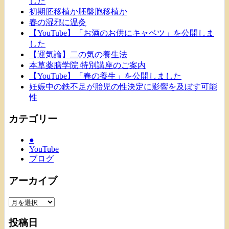
した
初期胚移植か胚盤胞移植か
春の湿邪に温灸
【YouTube】「お酒のお供にキャベツ」を公開しま
した
【運気論】二の気の養生法
本草薬膳学院 特別講座のご案内
【YouTube】「春の養生」を公開しました
妊娠中の鉄不足が胎児の性決定に影響を及ぼす可能
性
カテゴリー
●
YouTube
ブログ
アーカイブ
ア
ー
投稿日
カ