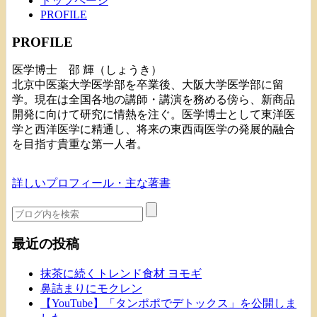
トップページ
PROFILE
PROFILE
医学博士 邵 輝（しょうき）
北京中医薬大学医学部を卒業後、大阪大学医学部に留
学。現在は全国各地の講師・講演を務める傍ら、新商品
開発に向けて研究に情熱を注ぐ。医学博士として東洋医
学と西洋医学に精通し、将来の東西両医学の発展的融合
を目指す貴重な第一人者。
詳しいプロフィール・主な著書
最近の投稿
抹茶に続くトレンド食材 ヨモギ
鼻詰まりにモクレン
【YouTube】「タンポポでデトックス」を公開しま