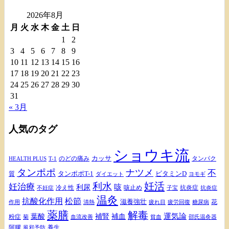
イ
2026年8月
ブ
月
火
水
木
金
土
日
1
2
3
4
5
6
7
8
9
10
11
12
13
14
15
16
17
18
19
20
21
22
23
24
25
26
27
28
29
30
31
« 3月
人気のタグ
ショウキ流
カッサ
のどの痛み
タンパク
HEALTH PLUS
T-1
タンポポ
ナツメ
不
タンポポT-1
ビタミンD
質
ダイエット
ヨモギ
妊活
利水
妊治療
咳
利尿
冷え性
咳止め
抗炎症
不妊症
抗炎症
子宝
温灸
松節
抗酸化作用
滋養強壮
花
作用
清熱
疲れ目
疲労回復
糖尿病
薬膳
解毒
補腎
運気論
葉酸
補血
粉症
血流改善
菊
貧血
邵氏温灸器
阿膠
養生
風邪予防