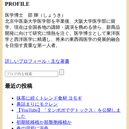
PROFILE
医学博士 邵 輝（しょうき）
北京中医薬大学医学部を卒業後、大阪大学医学部に留
学。現在は全国各地の講師・講演を務める傍ら、新商品
開発に向けて研究に情熱を注ぐ。医学博士として東洋医
学と西洋医学に精通し、将来の東西両医学の発展的融合
を目指す貴重な第一人者。
詳しいプロフィール・主な著書
最近の投稿
抹茶に続くトレンド食材 ヨモギ
鼻詰まりにモクレン
【YouTube】「タンポポでデトックス」を公開しま
した
初期胚移植か胚盤胞移植か
春の湿邪に温灸