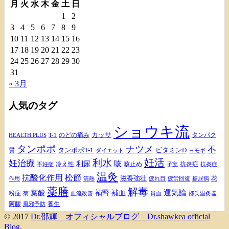
月
火
水
木
金
土
日
1
2
3
4
5
6
7
8
9
10
11
12
13
14
15
16
17
18
19
20
21
22
23
24
25
26
27
28
29
30
31
« 3月
人気のタグ
ショウキ流
カッサ
のどの痛み
タンパク
HEALTH PLUS
T-1
タンポポ
ナツメ
不
タンポポT-1
ビタミンD
質
ダイエット
ヨモギ
妊活
利水
妊治療
咳
利尿
冷え性
咳止め
抗炎症
不妊症
抗炎症
子宝
温灸
松節
抗酸化作用
滋養強壮
花
作用
清熱
疲れ目
疲労回復
糖尿病
薬膳
解毒
補腎
運気論
葉酸
補血
粉症
血流改善
菊
貧血
邵氏温灸器
阿膠
養生
風邪予防
© 2017
Dr.邵輝 オフィシャルブログ Dr.shawkea official
Blog
.