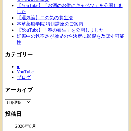
【YouTube】「お酒のお供にキャベツ」を公開しま
した
【運気論】二の気の養生法
本草薬膳学院 特別講座のご案内
【YouTube】「春の養生」を公開しました
妊娠中の鉄不足が胎児の性決定に影響を及ぼす可能
性
カテゴリー
●
YouTube
ブログ
アーカイブ
ア
ー
投稿日
カ
イ
2026年8月
ブ