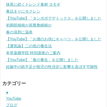
抹茶に続くトレンド食材 ヨモギ
鼻詰まりにモクレン
【YouTube】「タンポポでデトックス」を公開しました
初期胚移植か胚盤胞移植か
春の湿邪に温灸
【YouTube】「お酒のお供にキャベツ」を公開しました
【運気論】二の気の養生法
本草薬膳学院 特別講座のご案内
【YouTube】「春の養生」を公開しました
妊娠中の鉄不足が胎児の性決定に影響を及ぼす可能性
カテゴリー
●
YouTube
ブログ