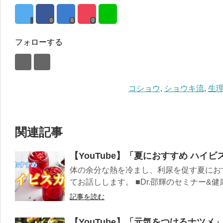
0
0
0
フォローする
コショウ
,
ショウキ流
,
生
関連記事
【YouTube】「夏におすすめ ハイ
体の余分な熱を冷まし、利尿を促す夏にお
てお話しします。 ■Dr.邵輝のセミナー&健
記事を読む
【YouTube】「元気をつけるナツメ