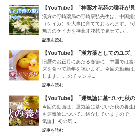
【YouTube】「神薬才花苑の瓊花
漢方の野崎薬局の野崎康弘先生は、中国揚
（ケイカ）を大事に育てておられます。 
魅力のケイカを神薬才花苑で見せてい...
記事を読む
【YouTube】「漢方薬としてのユズ
旧暦のお正月にあたる春節に、中国では富
ズを食べて新年を祝います。今回の動画は
します。 このチャンネ...
記事を読む
【YouTube】「運気論に基づいた
今回の動画は、運気論に基づいた秋の養生
も運気論についてご紹介していますので、ぜ
気論】 初の気...
記事を読む