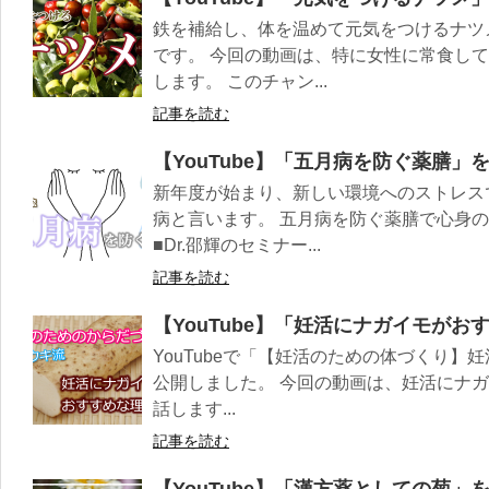
鉄を補給し、体を温めて元気をつけるナツ
です。 今回の動画は、特に女性に常食し
します。 このチャン...
記事を読む
【YouTube】「五月病を防ぐ薬膳」
新年度が始まり、新しい環境へのストレス
病と言います。 五月病を防ぐ薬膳で心身
■Dr.邵輝のセミナー...
記事を読む
【YouTube】「妊活にナガイモが
YouTubeで「【妊活のための体づくり
公開しました。 今回の動画は、妊活にナ
話します...
記事を読む
【YouTube】「漢方薬としての菊」