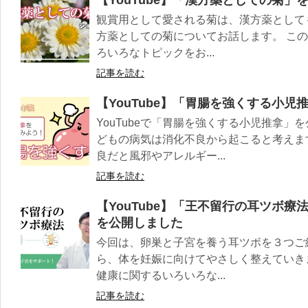
観賞用として愛される菊は、漢方薬として
方薬としての菊についてお話します。 こ
ろいろなトピックをお...
記事を読む
【YouTube】「胃腸を強くする小
YouTubeで「胃腸を強くする小児推拿」
どもの病気は消化不良から起こると考えま
良だと風邪やアレルギー...
記事を読む
【YouTube】「王不留行の耳ツボ
を公開しました
今回は、卵巣と子宮を養う耳ツボを３つご
ら、体を妊娠に向けてやさしく整えていき
健康に関するいろいろな...
記事を読む