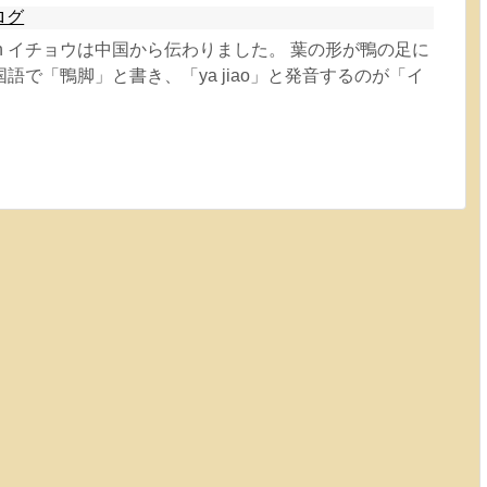
ログ
cheetah イチョウは中国から伝わりました。 葉の形が鴨の足に
語で「鴨脚」と書き、「ya jiao」と発音するのが「イ