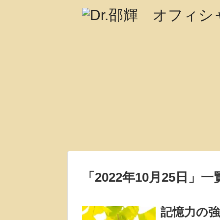
「
2022年10月25日
」
一
記憶力の