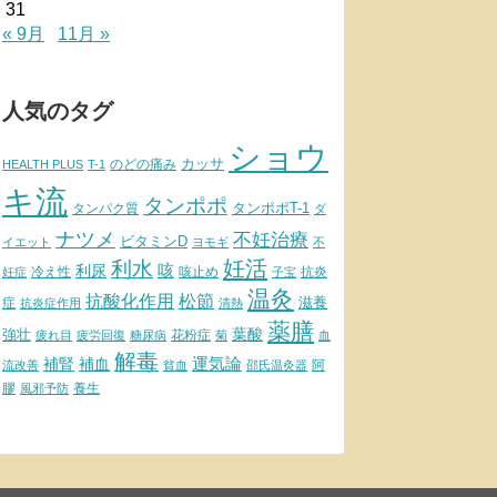
31
« 9月
11月 »
人気のタグ
ショウ
カッサ
のどの痛み
HEALTH PLUS
T-1
キ流
タンポポ
タンポポT-1
タンパク質
ダ
ナツメ
不妊治療
ビタミンD
イエット
ヨモギ
不
妊活
利水
利尿
咳
冷え性
咳止め
抗炎
妊症
子宝
温灸
松節
抗酸化作用
滋養
症
抗炎症作用
清熱
薬膳
葉酸
強壮
花粉症
疲れ目
疲労回復
糖尿病
菊
血
解毒
補腎
運気論
補血
阿
流改善
貧血
邵氏温灸器
膠
養生
風邪予防