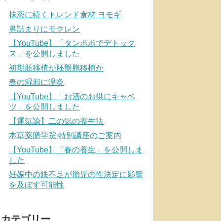
抹茶に続くトレンド食材 ヨモギ
鼻詰まりにモクレン
【YouTube】「タンポポでデトック
ス」を公開しました
初期胚移植か胚盤胞移植か
春の湿邪に温灸
【YouTube】「お酒のお供にキャベ
ツ」を公開しました
【運気論】二の気の養生法
本草薬膳学院 特別講座のご案内
【YouTube】「春の養生」を公開しま
した
妊娠中の鉄不足が胎児の性決定に影響
を及ぼす可能性
カテゴリー