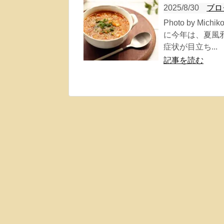
2025/8/30
ブロ
Photo by M
に今年は、夏風
症状が目立ち...
記事を読む