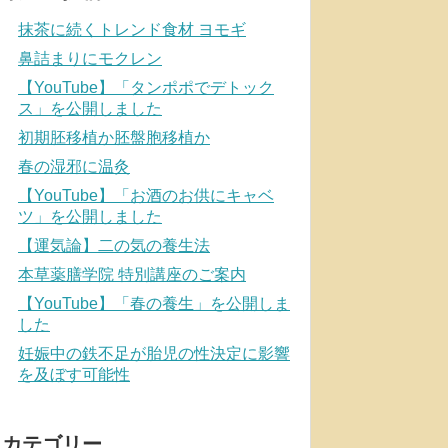
抹茶に続くトレンド食材 ヨモギ
鼻詰まりにモクレン
【YouTube】「タンポポでデトック
ス」を公開しました
初期胚移植か胚盤胞移植か
春の湿邪に温灸
【YouTube】「お酒のお供にキャベ
ツ」を公開しました
【運気論】二の気の養生法
本草薬膳学院 特別講座のご案内
【YouTube】「春の養生」を公開しま
した
妊娠中の鉄不足が胎児の性決定に影響
を及ぼす可能性
カテゴリー