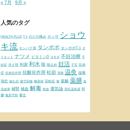
« 7月
9月 »
人気のタグ
ショウ
カッサ
のどの痛み
HEALTH PLUS
T-1
キ流
タンポポ
タンポポT-1
タンパク質
ダ
ナツメ
不妊治療
ビタミンD
イエット
ヨモギ
不
妊活
利水
利尿
咳
冷え性
咳止め
抗炎
妊症
子宝
温灸
松節
抗酸化作用
滋養
症
抗炎症作用
清熱
薬膳
葉酸
強壮
花粉症
疲れ目
疲労回復
糖尿病
菊
血
解毒
補腎
運気論
補血
阿
流改善
貧血
邵氏温灸器
膠
養生
風邪予防