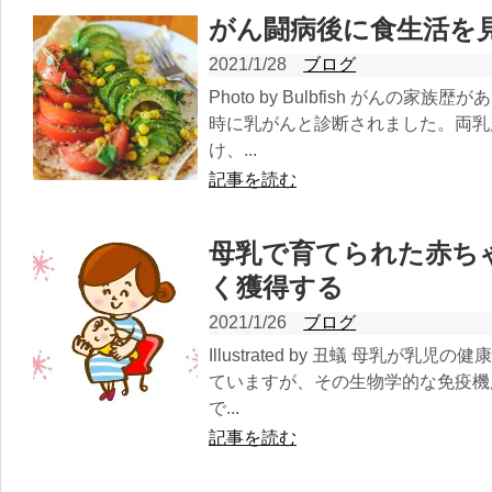
がん闘病後に食生活を
2021/1/28
ブログ
Photo by Bulbfish がんの
時に乳がんと診断されました。両乳
け、...
記事を読む
母乳で育てられた赤ち
く獲得する
2021/1/26
ブログ
Illustrated by 丑蟻 母乳が
ていますが、その生物学的な免疫機
で...
記事を読む