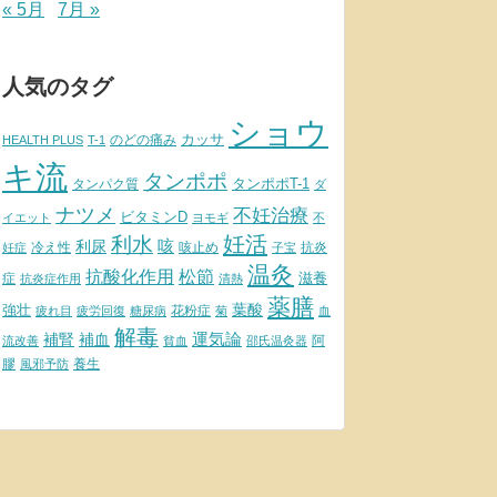
« 5月
7月 »
人気のタグ
ショウ
カッサ
のどの痛み
HEALTH PLUS
T-1
キ流
タンポポ
タンポポT-1
タンパク質
ダ
ナツメ
不妊治療
ビタミンD
イエット
ヨモギ
不
妊活
利水
利尿
咳
冷え性
咳止め
抗炎
妊症
子宝
温灸
松節
抗酸化作用
滋養
症
抗炎症作用
清熱
薬膳
葉酸
強壮
花粉症
疲れ目
疲労回復
糖尿病
菊
血
解毒
補腎
運気論
補血
阿
流改善
貧血
邵氏温灸器
膠
養生
風邪予防