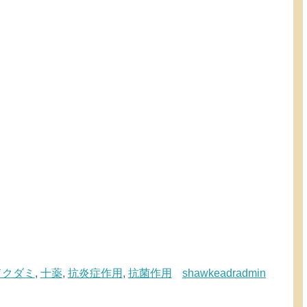
ドクダミ
,
十薬
,
抗炎症作用
,
抗菌作用
shawkeadradmin