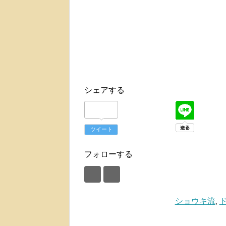
シェアする
ツイート
フォローする
ショウキ流
,