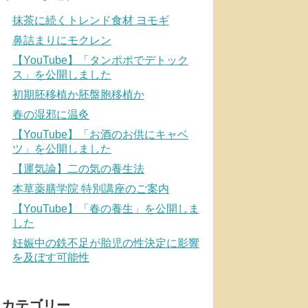
抹茶に続くトレンド食材 ヨモギ
鼻詰まりにモクレン
【YouTube】「タンポポでデトック
ス」を公開しました
初期胚移植か胚盤胞移植か
春の湿邪に温灸
【YouTube】「お酒のお供にキャベ
ツ」を公開しました
【運気論】二の気の養生法
本草薬膳学院 特別講座のご案内
【YouTube】「春の養生」を公開しま
した
妊娠中の鉄不足が胎児の性決定に影響
を及ぼす可能性
カテゴリー