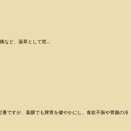
痛など、薬草として世...
定番ですが、薬膳でも脾胃を健やかにし、食欲不振や胃腸の冷