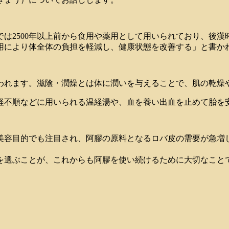
は2500年以上前から食用や薬用として用いられており、後
用により体全体の負担を軽減し、健康状態を改善する」と書か
われます。滋陰・潤燥とは体に潤いを与えることで、肌の乾燥
経不順などに用いられる温経湯や、血を養い出血を止めて胎を
美容目的でも注目され、阿膠の原料となるロバ皮の需要が急増
を選ぶことが、これからも阿膠を使い続けるために大切なこと