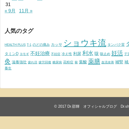
31
« 9月
11月 »
人気のタグ
ショウキ流
カッサ
のどの痛み
タンパク質
HEALTH PLUS
T-1
妊活
利水
不妊治療
利尿
咳
タミンD
冷え性
咳止め
ヨモギ
不妊症
子
灸
薬膳
葉酸
補腎
滋養強壮
補
花粉症
疲れ目
疲労回復
糖尿病
菊
血流改善
養生
© 2017
Dr.邵輝 オフィシャルブログ Dr.shawkea