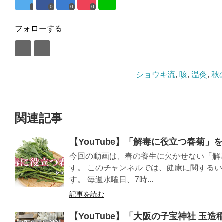
0
0
0
フォローする
ショウキ流
,
咳
,
温灸
,
秋
関連記事
【YouTube】「解毒に役立つ春菊」
今回の動画は、春の養生に欠かせない「解
す。 このチャンネルでは、健康に関する
す。 毎週水曜日、7時...
記事を読む
【YouTube】「大阪の子宝神社 玉