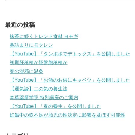
最近の投稿
抹茶に続くトレンド食材 ヨモギ
鼻詰まりにモクレン
【YouTube】「タンポポでデトックス」を公開しました
初期胚移植か胚盤胞移植か
春の湿邪に温灸
【YouTube】「お酒のお供にキャベツ」を公開しました
【運気論】二の気の養生法
本草薬膳学院 特別講座のご案内
【YouTube】「春の養生」を公開しました
妊娠中の鉄不足が胎児の性決定に影響を及ぼす可能性