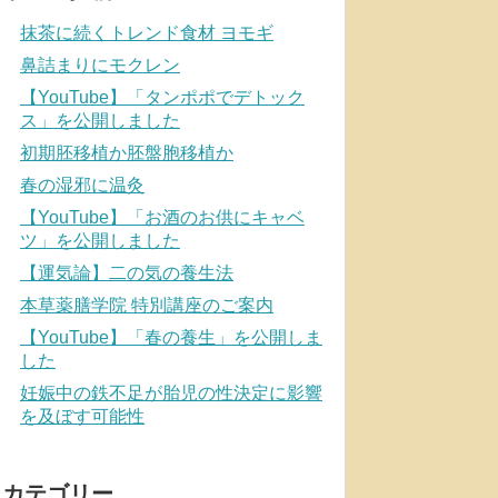
抹茶に続くトレンド食材 ヨモギ
鼻詰まりにモクレン
【YouTube】「タンポポでデトック
ス」を公開しました
初期胚移植か胚盤胞移植か
春の湿邪に温灸
【YouTube】「お酒のお供にキャベ
ツ」を公開しました
【運気論】二の気の養生法
本草薬膳学院 特別講座のご案内
【YouTube】「春の養生」を公開しま
した
妊娠中の鉄不足が胎児の性決定に影響
を及ぼす可能性
カテゴリー