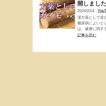
開しまし
2024/2/14
You
漢方薬として昔
糖尿病によいと
は、健康に関する
記事を読む