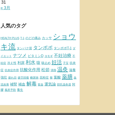
31
« 3月
人気のタグ
ショウ
カッサ
のどの痛み
HEALTH PLUS
T-1
キ流
タンポポ
タンポポT-1
タンパク質
ダ
ナツメ
不妊治療
ビタミンD
イエット
ヨモギ
不
妊活
利水
利尿
咳
冷え性
咳止め
抗炎
妊症
子宝
温灸
松節
抗酸化作用
滋養
症
抗炎症作用
清熱
薬膳
葉酸
強壮
花粉症
疲れ目
疲労回復
糖尿病
菊
血
解毒
補腎
運気論
補血
阿
流改善
貧血
邵氏温灸器
膠
養生
風邪予防