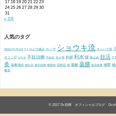
17
18
19
20
21
22
23
24
25
26
27
28
29
30
31
« 3月
人気のタグ
ショウキ流
カッサ
のどの痛み
タンパク質
HEALTH PLUS
T-1
妊活
利水
不妊治療
利尿
咳
タミンD
冷え性
咳止め
ヨモギ
不妊症
子
灸
薬膳
葉酸
補腎
滋養強壮
補
花粉症
疲れ目
疲労回復
糖尿病
菊
血流改善
養生
© 2017
Dr.邵輝 オフィシャルブログ Dr.shawkea