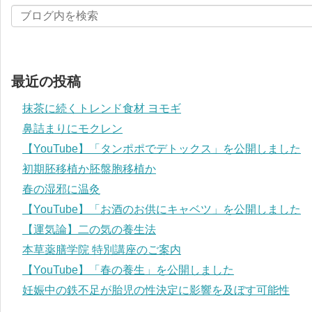
最近の投稿
抹茶に続くトレンド食材 ヨモギ
鼻詰まりにモクレン
【YouTube】「タンポポでデトックス」を公開しました
初期胚移植か胚盤胞移植か
春の湿邪に温灸
【YouTube】「お酒のお供にキャベツ」を公開しました
【運気論】二の気の養生法
本草薬膳学院 特別講座のご案内
【YouTube】「春の養生」を公開しました
妊娠中の鉄不足が胎児の性決定に影響を及ぼす可能性