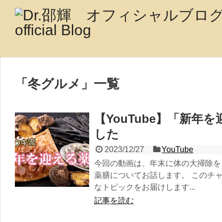
「
冬グルメ
」
一覧
【YouTube】「新年
した
2023/12/27
YouTube
今回の動画は、年末に体の大掃除を
薬膳についてお話します。 このチ
なトピックをお届けします...
記事を読む