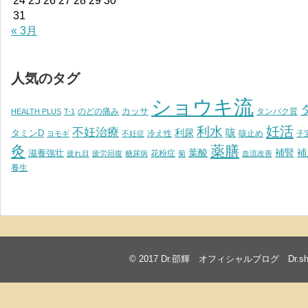
24
25
26
27
28
29
30
31
« 3月
人気のタグ
ショウキ流
カッサ
のどの痛み
タンパク質
HEALTH PLUS
T-1
妊活
利水
不妊治療
利尿
咳
タミンD
冷え性
咳止め
ヨモギ
不妊症
子
灸
薬膳
葉酸
補腎
滋養強壮
補
花粉症
疲れ目
疲労回復
糖尿病
菊
血流改善
養生
© 2017
Dr.邵輝 オフィシャルブログ Dr.shawkea