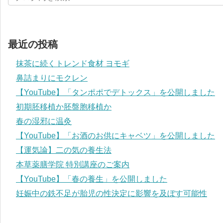
最近の投稿
抹茶に続くトレンド食材 ヨモギ
鼻詰まりにモクレン
【YouTube】「タンポポでデトックス」を公開しました
初期胚移植か胚盤胞移植か
春の湿邪に温灸
【YouTube】「お酒のお供にキャベツ」を公開しました
【運気論】二の気の養生法
本草薬膳学院 特別講座のご案内
【YouTube】「春の養生」を公開しました
妊娠中の鉄不足が胎児の性決定に影響を及ぼす可能性