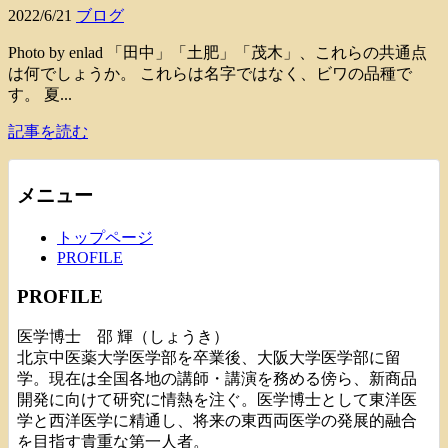
2022/6/21
ブログ
Photo by enlad 「田中」「土肥」「茂木」、これらの共通点
は何でしょうか。 これらは名字ではなく、ビワの品種で
す。 夏...
記事を読む
メニュー
トップページ
PROFILE
PROFILE
医学博士 邵 輝（しょうき）
北京中医薬大学医学部を卒業後、大阪大学医学部に留
学。現在は全国各地の講師・講演を務める傍ら、新商品
開発に向けて研究に情熱を注ぐ。医学博士として東洋医
学と西洋医学に精通し、将来の東西両医学の発展的融合
を目指す貴重な第一人者。