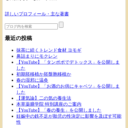
詳しいプロフィール・主な著書
最近の投稿
抹茶に続くトレンド食材 ヨモギ
鼻詰まりにモクレン
【YouTube】「タンポポでデトックス」を公開しま
した
初期胚移植か胚盤胞移植か
春の湿邪に温灸
【YouTube】「お酒のお供にキャベツ」を公開しま
した
【運気論】二の気の養生法
本草薬膳学院 特別講座のご案内
【YouTube】「春の養生」を公開しました
妊娠中の鉄不足が胎児の性決定に影響を及ぼす可能
性