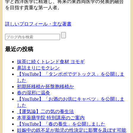
学と西洋医学に精通し、将来の東西両医学の発展的融合
を目指す貴重な第一人者。
詳しいプロフィール・主な著書
最近の投稿
抹茶に続くトレンド食材 ヨモギ
鼻詰まりにモクレン
【YouTube】「タンポポでデトックス」を公開しま
した
初期胚移植か胚盤胞移植か
春の湿邪に温灸
【YouTube】「お酒のお供にキャベツ」を公開しま
した
【運気論】二の気の養生法
本草薬膳学院 特別講座のご案内
【YouTube】「春の養生」を公開しました
妊娠中の鉄不足が胎児の性決定に影響を及ぼす可能