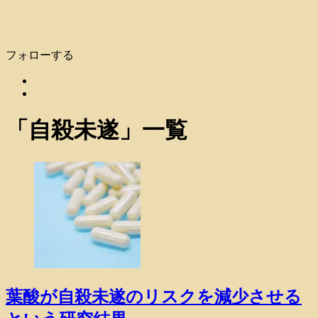
フォローする
「
自殺未遂
」
一覧
葉酸が自殺未遂のリスクを減少させる