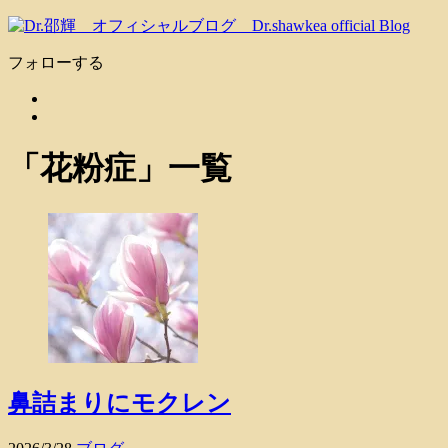
フォローする
「
花粉症
」
一覧
鼻詰まりにモクレン