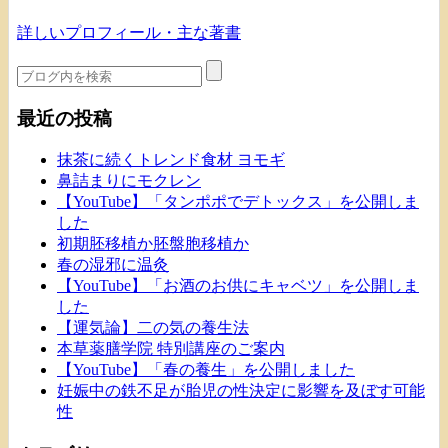
詳しいプロフィール・主な著書
最近の投稿
抹茶に続くトレンド食材 ヨモギ
鼻詰まりにモクレン
【YouTube】「タンポポでデトックス」を公開しま
した
初期胚移植か胚盤胞移植か
春の湿邪に温灸
【YouTube】「お酒のお供にキャベツ」を公開しま
した
【運気論】二の気の養生法
本草薬膳学院 特別講座のご案内
【YouTube】「春の養生」を公開しました
妊娠中の鉄不足が胎児の性決定に影響を及ぼす可能
性