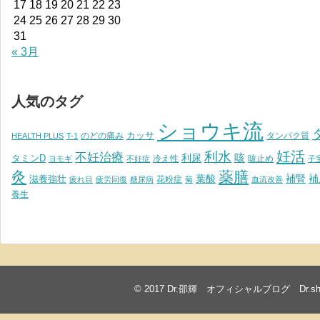
17
18
19
20
21
22
23
24
25
26
27
28
29
30
31
« 3月
人気のタグ
ショウキ流
カッサ
のどの痛み
タンパク質
HEALTH PLUS
T-1
妊活
利水
不妊治療
利尿
咳
タミンD
冷え性
咳止め
ヨモギ
不妊症
子
灸
薬膳
葉酸
補腎
滋養強壮
補
花粉症
疲れ目
疲労回復
糖尿病
菊
血流改善
養生
© 2017
Dr.邵輝 オフィシャルブログ Dr.shawkea