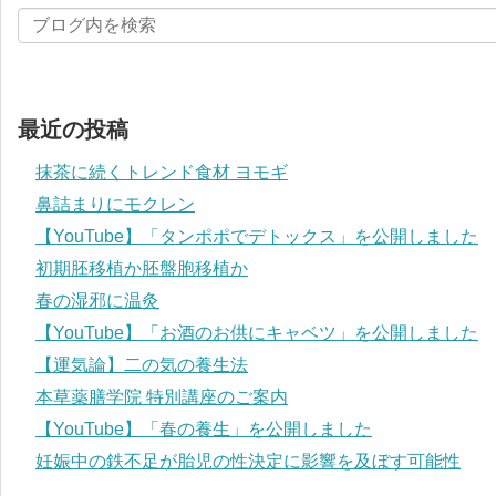
最近の投稿
抹茶に続くトレンド食材 ヨモギ
鼻詰まりにモクレン
【YouTube】「タンポポでデトックス」を公開しました
初期胚移植か胚盤胞移植か
春の湿邪に温灸
【YouTube】「お酒のお供にキャベツ」を公開しました
【運気論】二の気の養生法
本草薬膳学院 特別講座のご案内
【YouTube】「春の養生」を公開しました
妊娠中の鉄不足が胎児の性決定に影響を及ぼす可能性