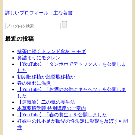
詳しいプロフィール・主な著書
最近の投稿
抹茶に続くトレンド食材 ヨモギ
鼻詰まりにモクレン
【YouTube】「タンポポでデトックス」を公開しま
した
初期胚移植か胚盤胞移植か
春の湿邪に温灸
【YouTube】「お酒のお供にキャベツ」を公開しま
した
【運気論】二の気の養生法
本草薬膳学院 特別講座のご案内
【YouTube】「春の養生」を公開しました
妊娠中の鉄不足が胎児の性決定に影響を及ぼす可能
性