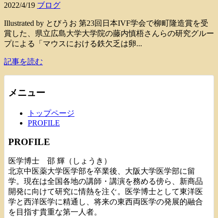
2022/4/19
ブログ
Illustrated by とびうお 第23回日本IVF学会で柳町隆造賞を受
賞した、県立広島大学大学院の藤内慎梧さんらの研究グルー
プによる「マウスにおける鉄欠乏は卵...
記事を読む
メニュー
トップページ
PROFILE
PROFILE
医学博士 邵 輝（しょうき）
北京中医薬大学医学部を卒業後、大阪大学医学部に留
学。現在は全国各地の講師・講演を務める傍ら、新商品
開発に向けて研究に情熱を注ぐ。医学博士として東洋医
学と西洋医学に精通し、将来の東西両医学の発展的融合
を目指す貴重な第一人者。