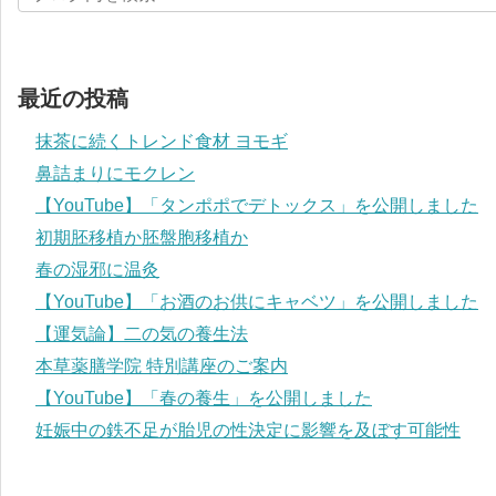
最近の投稿
抹茶に続くトレンド食材 ヨモギ
鼻詰まりにモクレン
【YouTube】「タンポポでデトックス」を公開しました
初期胚移植か胚盤胞移植か
春の湿邪に温灸
【YouTube】「お酒のお供にキャベツ」を公開しました
【運気論】二の気の養生法
本草薬膳学院 特別講座のご案内
【YouTube】「春の養生」を公開しました
妊娠中の鉄不足が胎児の性決定に影響を及ぼす可能性