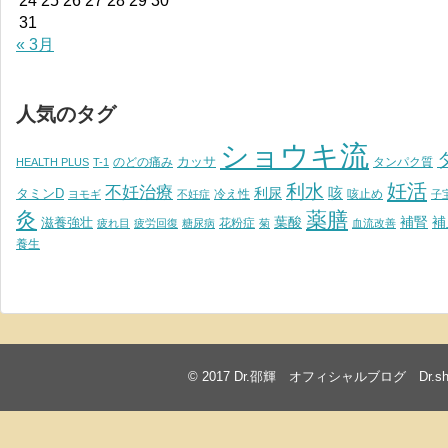
24
25
26
27
28
29
30
31
« 3月
人気のタグ
ショウキ流
カッサ
のどの痛み
タンパク質
HEALTH PLUS
T-1
妊活
利水
不妊治療
利尿
咳
タミンD
冷え性
咳止め
ヨモギ
不妊症
子
灸
薬膳
葉酸
補腎
滋養強壮
補
花粉症
疲れ目
疲労回復
糖尿病
菊
血流改善
養生
© 2017
Dr.邵輝 オフィシャルブログ Dr.shawkea