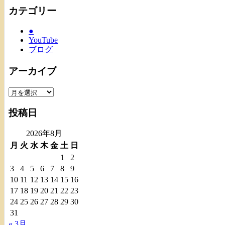
カテゴリー
●
YouTube
ブログ
アーカイブ
ア
ー
投稿日
カ
イ
2026年8月
ブ
月
火
水
木
金
土
日
1
2
3
4
5
6
7
8
9
10
11
12
13
14
15
16
17
18
19
20
21
22
23
24
25
26
27
28
29
30
31
« 3月