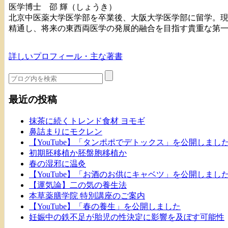
医学博士 邵 輝（しょうき）
北京中医薬大学医学部を卒業後、大阪大学医学部に留学。
精通し、将来の東西両医学の発展的融合を目指す貴重な第
詳しいプロフィール・主な著書
最近の投稿
抹茶に続くトレンド食材 ヨモギ
鼻詰まりにモクレン
【YouTube】「タンポポでデトックス」を公開しまし
初期胚移植か胚盤胞移植か
春の湿邪に温灸
【YouTube】「お酒のお供にキャベツ」を公開しまし
【運気論】二の気の養生法
本草薬膳学院 特別講座のご案内
【YouTube】「春の養生」を公開しました
妊娠中の鉄不足が胎児の性決定に影響を及ぼす可能性