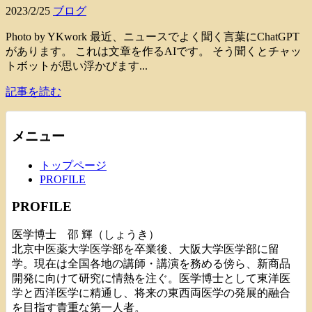
2023/2/25
ブログ
Photo by YKwork 最近、ニュースでよく聞く言葉にChatGPT
があります。 これは文章を作るAIです。 そう聞くとチャッ
トボットが思い浮かびます...
記事を読む
メニュー
トップページ
PROFILE
PROFILE
医学博士 邵 輝（しょうき）
北京中医薬大学医学部を卒業後、大阪大学医学部に留
学。現在は全国各地の講師・講演を務める傍ら、新商品
開発に向けて研究に情熱を注ぐ。医学博士として東洋医
学と西洋医学に精通し、将来の東西両医学の発展的融合
を目指す貴重な第一人者。