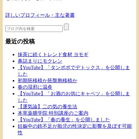
詳しいプロフィール・主な著書
最近の投稿
抹茶に続くトレンド食材 ヨモギ
鼻詰まりにモクレン
【YouTube】「タンポポでデトックス」を公開しま
した
初期胚移植か胚盤胞移植か
春の湿邪に温灸
【YouTube】「お酒のお供にキャベツ」を公開しま
した
【運気論】二の気の養生法
本草薬膳学院 特別講座のご案内
【YouTube】「春の養生」を公開しました
妊娠中の鉄不足が胎児の性決定に影響を及ぼす可能
性