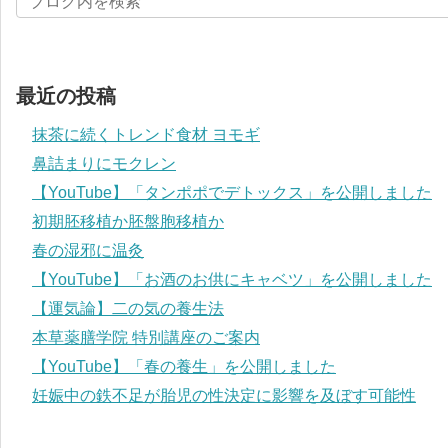
最近の投稿
抹茶に続くトレンド食材 ヨモギ
鼻詰まりにモクレン
【YouTube】「タンポポでデトックス」を公開しました
初期胚移植か胚盤胞移植か
春の湿邪に温灸
【YouTube】「お酒のお供にキャベツ」を公開しました
【運気論】二の気の養生法
本草薬膳学院 特別講座のご案内
【YouTube】「春の養生」を公開しました
妊娠中の鉄不足が胎児の性決定に影響を及ぼす可能性