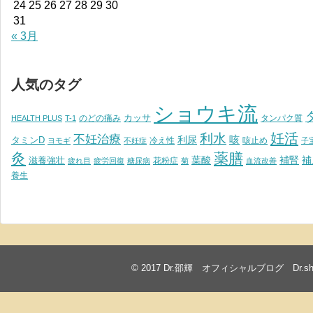
24
25
26
27
28
29
30
31
« 3月
人気のタグ
ショウキ流
カッサ
のどの痛み
タンパク質
HEALTH PLUS
T-1
妊活
利水
不妊治療
利尿
咳
タミンD
冷え性
咳止め
ヨモギ
不妊症
子
灸
薬膳
葉酸
補腎
滋養強壮
補
花粉症
疲れ目
疲労回復
糖尿病
菊
血流改善
養生
© 2017
Dr.邵輝 オフィシャルブログ Dr.shawkea