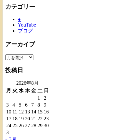
カテゴリー
●
YouTube
ブログ
アーカイブ
ア
ー
投稿日
カ
イ
2026年8月
ブ
月
火
水
木
金
土
日
1
2
3
4
5
6
7
8
9
10
11
12
13
14
15
16
17
18
19
20
21
22
23
24
25
26
27
28
29
30
31
« 3月