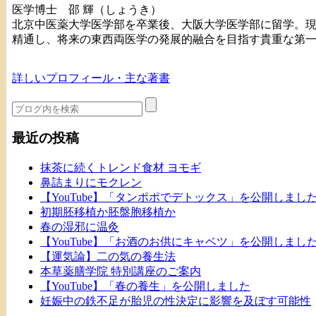
医学博士 邵 輝（しょうき）
北京中医薬大学医学部を卒業後、大阪大学医学部に留学。
精通し、将来の東西両医学の発展的融合を目指す貴重な第
詳しいプロフィール・主な著書
最近の投稿
抹茶に続くトレンド食材 ヨモギ
鼻詰まりにモクレン
【YouTube】「タンポポでデトックス」を公開しまし
初期胚移植か胚盤胞移植か
春の湿邪に温灸
【YouTube】「お酒のお供にキャベツ」を公開しまし
【運気論】二の気の養生法
本草薬膳学院 特別講座のご案内
【YouTube】「春の養生」を公開しました
妊娠中の鉄不足が胎児の性決定に影響を及ぼす可能性