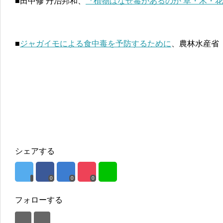
■田中修 丹治邦和、
『植物はなぜ毒があるのか 草・木・
■
ジャガイモによる食中毒を予防するために
、農林水産省
シェアする
0
0
0
フォローする