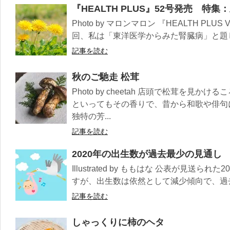
『HEALTH PLUS』52号発売 特集：
Photo by マロンマロン 『HEALTH PLUS 
回、私は「東洋医学からみた腎臓病」と題して
記事を読む
秋のご馳走 松茸
Photo by cheetah 店頭で松茸を見
といってもその香りで、昔から和歌や俳句
独特の芳...
記事を読む
2020年の出生数が過去最少の見通し
Illustrated by ももはな 公表が見送
すが、出生数は依然として減少傾向で、過去最
記事を読む
しゃっくりに柿のヘタ