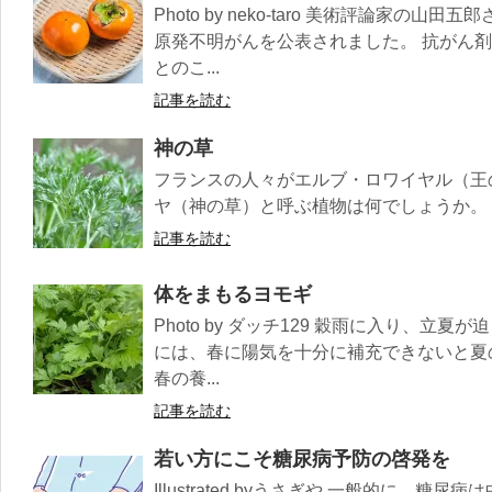
Photo by neko-taro 美術評論家の山
原発不明がんを公表されました。 抗がん
とのこ...
記事を読む
神の草
フランスの人々がエルブ・ロワイヤル（王
ヤ（神の草）と呼ぶ植物は何でしょうか。 ヨ
記事を読む
体をまもるヨモギ
Photo by ダッチ129 穀雨に入り、立
には、春に陽気を十分に補充できないと夏
春の養...
記事を読む
若い方にこそ糖尿病予防の啓発を
Illustrated byうさぎや 一般的に、