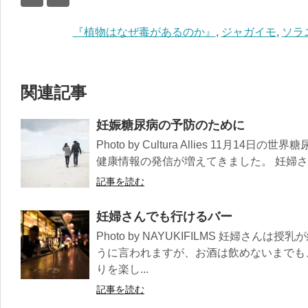
『植物はなぜ毒があるのか』
,
ジャガイモ
,
ソラ
関連記事
妊娠糖尿病の予防のために
Photo by Cultura Allies 11月
健康情報の発信が増えてきました。 妊婦さん
記事を読む
妊婦さんでも行けるバー
Photo by NAYUKIFILMS 妊婦さ
うに言われますが、お酒は飲めないまでも
りを楽し...
記事を読む