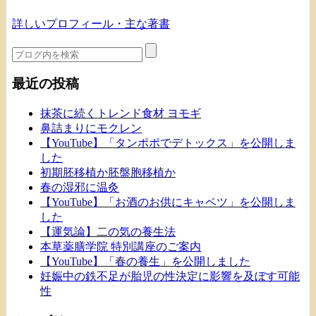
詳しいプロフィール・主な著書
最近の投稿
抹茶に続くトレンド食材 ヨモギ
鼻詰まりにモクレン
【YouTube】「タンポポでデトックス」を公開しま
した
初期胚移植か胚盤胞移植か
春の湿邪に温灸
【YouTube】「お酒のお供にキャベツ」を公開しま
した
【運気論】二の気の養生法
本草薬膳学院 特別講座のご案内
【YouTube】「春の養生」を公開しました
妊娠中の鉄不足が胎児の性決定に影響を及ぼす可能
性