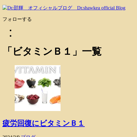
フォローする
「
ビタミンＢ１
」
一覧
疲労回復にビタミンＢ１