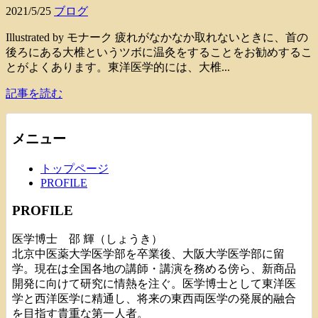
2021/5/25
ブログ
Illustrated by モナーク 疲れがなかなか取れないときに、首の
後ろにある大椎というツボに温灸をすることをお勧めするこ
とがよくあります。東洋医学的には、大椎...
記事を読む
メニュー
トップページ
PROFILE
PROFILE
医学博士 邵 輝（しょうき）
北京中医薬大学医学部を卒業後、大阪大学医学部に留
学。現在は全国各地の講師・講演を務める傍ら、新商品
開発に向けて研究に情熱を注ぐ。医学博士として東洋医
学と西洋医学に精通し、将来の東西両医学の発展的融合
を目指す貴重な第一人者。