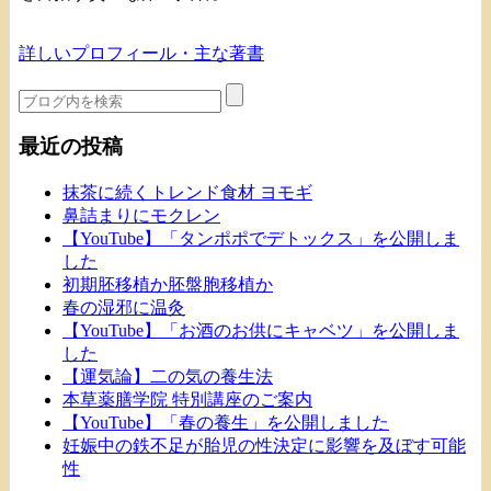
詳しいプロフィール・主な著書
最近の投稿
抹茶に続くトレンド食材 ヨモギ
鼻詰まりにモクレン
【YouTube】「タンポポでデトックス」を公開しま
した
初期胚移植か胚盤胞移植か
春の湿邪に温灸
【YouTube】「お酒のお供にキャベツ」を公開しま
した
【運気論】二の気の養生法
本草薬膳学院 特別講座のご案内
【YouTube】「春の養生」を公開しました
妊娠中の鉄不足が胎児の性決定に影響を及ぼす可能
性