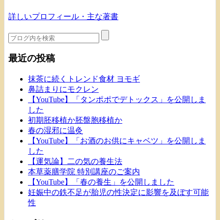
詳しいプロフィール・主な著書
最近の投稿
抹茶に続くトレンド食材 ヨモギ
鼻詰まりにモクレン
【YouTube】「タンポポでデトックス」を公開しま
した
初期胚移植か胚盤胞移植か
春の湿邪に温灸
【YouTube】「お酒のお供にキャベツ」を公開しま
した
【運気論】二の気の養生法
本草薬膳学院 特別講座のご案内
【YouTube】「春の養生」を公開しました
妊娠中の鉄不足が胎児の性決定に影響を及ぼす可能
性