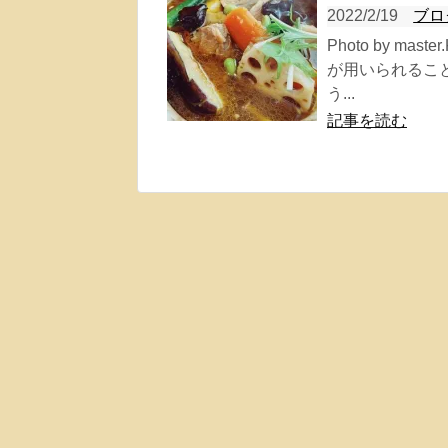
2022/2/19
ブロ
Photo by 
が用いられるこ
う...
記事を読む