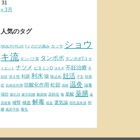
31
« 3月
人気のタグ
ショウ
カッサ
のどの痛み
HEALTH PLUS
T-1
キ流
タンポポ
タンポポT-1
タンパク質
ダ
ナツメ
不妊治療
ビタミンD
イエット
ヨモギ
不
妊活
利水
利尿
咳
冷え性
咳止め
抗炎
妊症
子宝
温灸
松節
抗酸化作用
滋養
症
抗炎症作用
清熱
薬膳
葉酸
強壮
花粉症
疲れ目
疲労回復
糖尿病
菊
血
解毒
補腎
運気論
補血
阿
流改善
貧血
邵氏温灸器
膠
養生
風邪予防