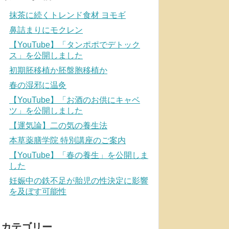
抹茶に続くトレンド食材 ヨモギ
鼻詰まりにモクレン
【YouTube】「タンポポでデトック
ス」を公開しました
初期胚移植か胚盤胞移植か
春の湿邪に温灸
【YouTube】「お酒のお供にキャベ
ツ」を公開しました
【運気論】二の気の養生法
本草薬膳学院 特別講座のご案内
【YouTube】「春の養生」を公開しま
した
妊娠中の鉄不足が胎児の性決定に影響
を及ぼす可能性
カテゴリー