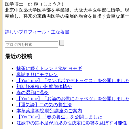
医学博士 邵 輝（しょうき）
北京中医薬大学医学部を卒業後、大阪大学医学部に留学。
精通し、将来の東西両医学の発展的融合を目指す貴重な第
詳しいプロフィール・主な著書
最近の投稿
抹茶に続くトレンド食材 ヨモギ
鼻詰まりにモクレン
【YouTube】「タンポポでデトックス」を公開しまし
初期胚移植か胚盤胞移植か
春の湿邪に温灸
【YouTube】「お酒のお供にキャベツ」を公開しまし
【運気論】二の気の養生法
本草薬膳学院 特別講座のご案内
【YouTube】「春の養生」を公開しました
妊娠中の鉄不足が胎児の性決定に影響を及ぼす可能性