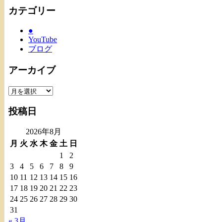
カテゴリー
●
YouTube
ブログ
アーカイブ
ア
ー
投稿日
カ
イ
2026年8月
ブ
月
火
水
木
金
土
日
1
2
3
4
5
6
7
8
9
10
11
12
13
14
15
16
17
18
19
20
21
22
23
24
25
26
27
28
29
30
31
« 3月