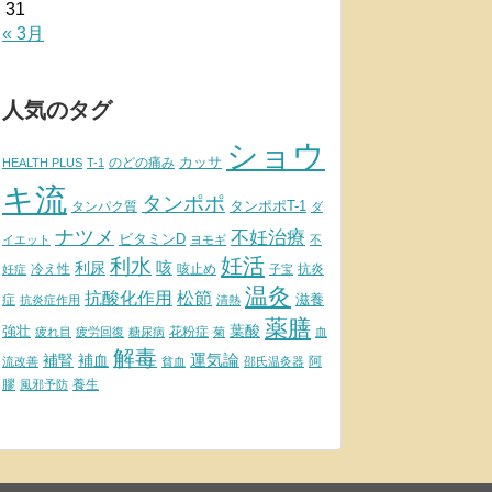
31
« 3月
人気のタグ
ショウ
カッサ
のどの痛み
HEALTH PLUS
T-1
キ流
タンポポ
タンポポT-1
タンパク質
ダ
ナツメ
不妊治療
ビタミンD
イエット
ヨモギ
不
妊活
利水
利尿
咳
冷え性
咳止め
抗炎
妊症
子宝
温灸
松節
抗酸化作用
滋養
症
抗炎症作用
清熱
薬膳
葉酸
強壮
花粉症
疲れ目
疲労回復
糖尿病
菊
血
解毒
補腎
運気論
補血
阿
流改善
貧血
邵氏温灸器
膠
養生
風邪予防