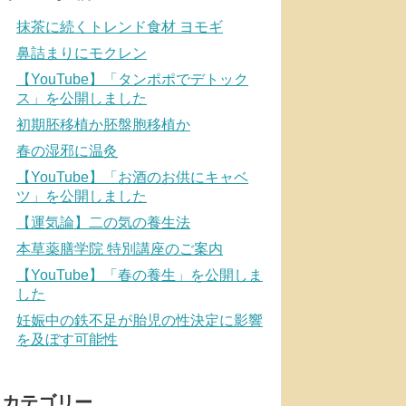
抹茶に続くトレンド食材 ヨモギ
鼻詰まりにモクレン
【YouTube】「タンポポでデトック
ス」を公開しました
初期胚移植か胚盤胞移植か
春の湿邪に温灸
【YouTube】「お酒のお供にキャベ
ツ」を公開しました
【運気論】二の気の養生法
本草薬膳学院 特別講座のご案内
【YouTube】「春の養生」を公開しま
した
妊娠中の鉄不足が胎児の性決定に影響
を及ぼす可能性
カテゴリー