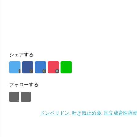
シェアする
0
0
0
フォローする
ドンペリドン
,
吐き気止め薬
,
国立成育医療