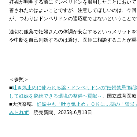
妊娠が判明する前にドンペリドンを服用したことにおいて
善されたのはよいことですが、注意してほしいのは、今回
が、つわりはドンペリドンの適応症ではないということで
適切な服薬で妊婦さんの体調が安定するというメリットを
や中断を自己判断するのは避け、医師に相談することが重
＜参照＞
■
吐き気止めに使われる薬・ドンペリドンの”妊婦禁忌”解
して妊娠を継続できる環境の整備へ貢献～
、国立成育医療研
■大沢奈穂、
妊娠中も「吐き気止め」ＯＫに…薬の「禁忌
みられず
、読売新聞、2025年6月18日