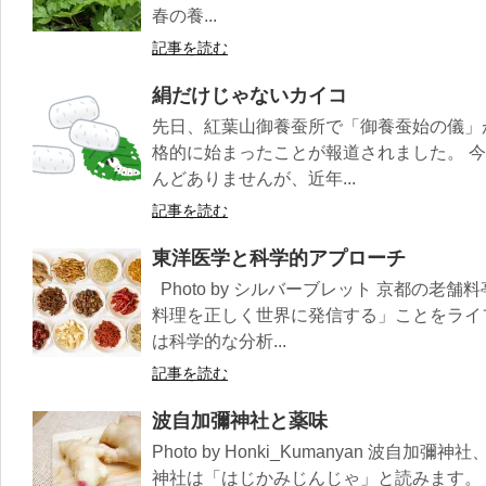
春の養...
記事を読む
絹だけじゃないカイコ
先日、紅葉山御養蚕所で「御養蚕始の儀」
格的に始まったことが報道されました。 
んどありませんが、近年...
記事を読む
東洋医学と科学的アプローチ
Photo by シルバーブレット 京都の老
料理を正しく世界に発信する」ことをライ
は科学的な分析...
記事を読む
波自加彌神社と薬味
Photo by Honki_Kumanyan 波
神社は「はじかみじんじゃ」と読みます。