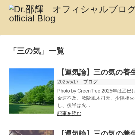
「
三の気
」
一覧
【運気論】三の気の養
2025/5/17
ブログ
Photo by GreenTree 202
金運不及、厥陰風木司天、少陽相火
し、後半は火...
記事を読む
【運気論】三の気の養