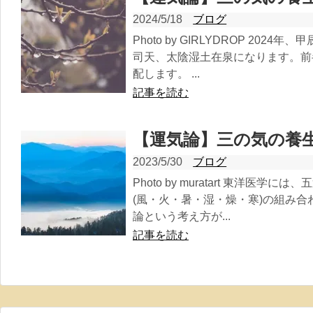
2024/5/18
ブログ
Photo by GIRLYDROP 20
司天、太陰湿土在泉になります。前
配します。 ...
記事を読む
【運気論】三の気の養
2023/5/30
ブログ
Photo by muratart 東洋医学
(風・火・暑・湿・燥・寒)の組み
論という考え方が...
記事を読む