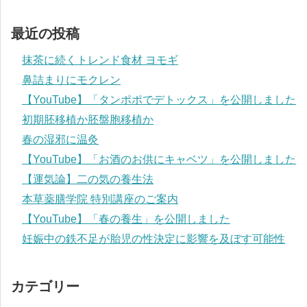
最近の投稿
抹茶に続くトレンド食材 ヨモギ
鼻詰まりにモクレン
【YouTube】「タンポポでデトックス」を公開しました
初期胚移植か胚盤胞移植か
春の湿邪に温灸
【YouTube】「お酒のお供にキャベツ」を公開しました
【運気論】二の気の養生法
本草薬膳学院 特別講座のご案内
【YouTube】「春の養生」を公開しました
妊娠中の鉄不足が胎児の性決定に影響を及ぼす可能性
カテゴリー