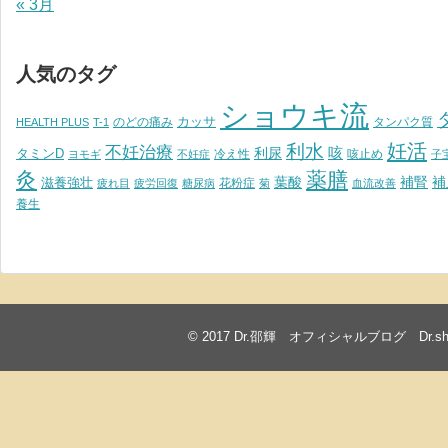
« 3月
人気のタグ
ショウキ流
カッサ
のどの痛み
タンパク質
HEALTH PLUS
T-1
妊活
利水
不妊治療
利尿
咳
タミンD
冷え性
咳止め
ヨモギ
不妊症
子
灸
薬膳
葉酸
補腎
滋養強壮
補
花粉症
疲れ目
疲労回復
糖尿病
菊
血流改善
養生
© 2017
Dr.邵輝 オフィシャルブログ Dr.shawkea