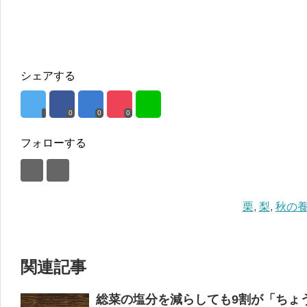
シェアする
0
0
0
フォローする
栗
,
梨
,
秋の
関連記事
総菜の塩分を減らしても9割が「ちょ