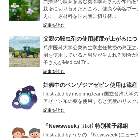
西播磨で農業を営む奥本幸正さんが水稲を
栽培に切り替えたところ、健康や美容ブー
えに、原材料を国内産に切り替...
記事を読む
父親の殺虫剤の使用頻度が上がるにつ
兵庫医科大学公衆衛生学主任教授の島正之
剤を使用していると男児が生まれる割合が
子さんがMedical Tr...
記事を読む
妊娠中のベンゾジアゼピン使用は流産
Illustrated by inspiring.team
アゼピン系の薬を使用すると流産のリスクが
記事を読む
『Newsweek』ルポ 特別養子縁組
Illustrated by うたの 『Newsweek 