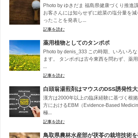
Photo by ゆきだま 福島県健康づくり
お客さんには知らせずに総菜の塩分量を減
ったことを発表し...
記事を読む
薬用植物としてのタンポポ
Photo by denis_333 この時期、
ます。 タンポポは古今東西を問わず、薬
...
記事を読む
白頭翁湯煎剤はマウスのDSS誘発性
漢方は2000年以上の臨床経験に基づく根
方におけるEBM（Evidence-Based M
極...
記事を読む
鳥取県農林水産部が茯苓の栽培技術を