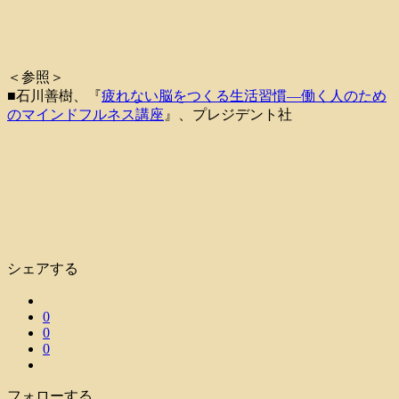
＜参照＞
■石川善樹、『
疲れない脳をつくる生活習慣―働く人のため
のマインドフルネス講座
』、プレジデント社
シェアする
0
0
0
フォローする