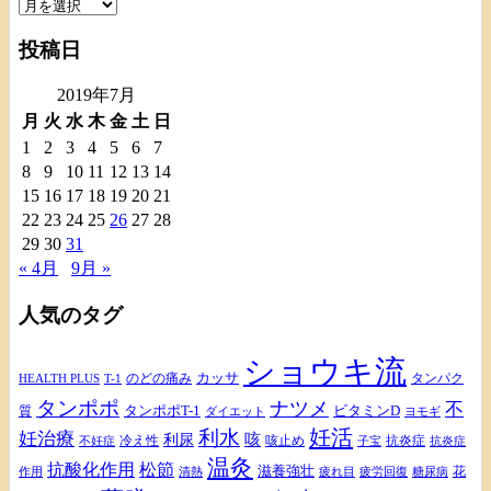
ア
ー
投稿日
カ
イ
2019年7月
ブ
月
火
水
木
金
土
日
1
2
3
4
5
6
7
8
9
10
11
12
13
14
15
16
17
18
19
20
21
22
23
24
25
26
27
28
29
30
31
« 4月
9月 »
人気のタグ
ショウキ流
カッサ
のどの痛み
タンパク
HEALTH PLUS
T-1
タンポポ
ナツメ
不
タンポポT-1
ビタミンD
質
ダイエット
ヨモギ
妊活
利水
妊治療
咳
利尿
冷え性
咳止め
抗炎症
不妊症
抗炎症
子宝
温灸
松節
抗酸化作用
滋養強壮
花
作用
清熱
疲れ目
疲労回復
糖尿病