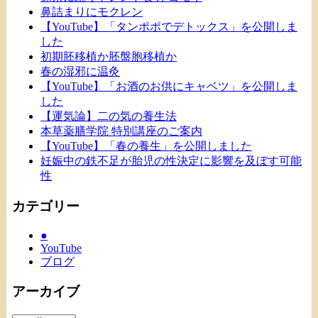
鼻詰まりにモクレン
【YouTube】「タンポポでデトックス」を公開しま
した
初期胚移植か胚盤胞移植か
春の湿邪に温灸
【YouTube】「お酒のお供にキャベツ」を公開しま
した
【運気論】二の気の養生法
本草薬膳学院 特別講座のご案内
【YouTube】「春の養生」を公開しました
妊娠中の鉄不足が胎児の性決定に影響を及ぼす可能
性
カテゴリー
●
YouTube
ブログ
アーカイブ